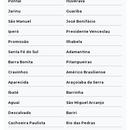
Pontal
Ituverava
Jarinu
Guariba
São Manuel
José Bonifácio
Iperó
Presidente Venceslau
Promissão
Ilhabela
Santa Fé do Sul
Adamantina
Barra Bonita
Pitangueiras
Cravinhos
Américo Brasiliense
Aparecida
Araçoiaba da Serra
Ibaté
Barrinha
Aguaí
São Miguel Arcanjo
Descalvado
Bariri
Cachoeira Paulista
Rio das Pedras