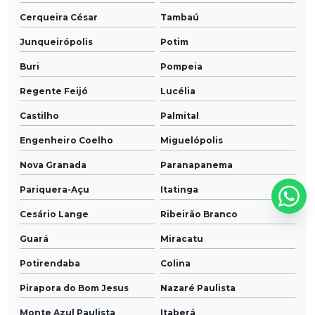
Cerqueira César
Tambaú
Junqueirópolis
Potim
Buri
Pompeia
Regente Feijó
Lucélia
Castilho
Palmital
Engenheiro Coelho
Miguelópolis
Nova Granada
Paranapanema
Pariquera-Açu
Itatinga
Cesário Lange
Ribeirão Branco
Guará
Miracatu
Potirendaba
Colina
Pirapora do Bom Jesus
Nazaré Paulista
Monte Azul Paulista
Itaberá