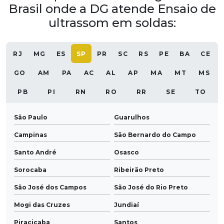
Brasil onde a DG atende Ensaio de
ultrassom em soldas:
RJ
MG
ES
SP
PR
SC
RS
PE
BA
CE
GO
AM
PA
AC
AL
AP
MA
MT
MS
PB
PI
RN
RO
RR
SE
TO
São Paulo
Guarulhos
Campinas
São Bernardo do Campo
Santo André
Osasco
Sorocaba
Ribeirão Preto
São José dos Campos
São José do Rio Preto
Mogi das Cruzes
Jundiaí
Piracicaba
Santos