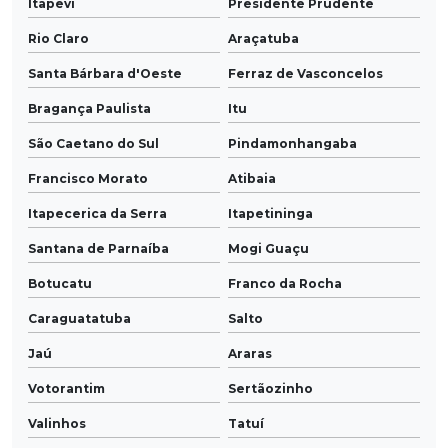
Itapevi
Presidente Prudente
Rio Claro
Araçatuba
Santa Bárbara d'Oeste
Ferraz de Vasconcelos
Bragança Paulista
Itu
São Caetano do Sul
Pindamonhangaba
Francisco Morato
Atibaia
Itapecerica da Serra
Itapetininga
Santana de Parnaíba
Mogi Guaçu
Botucatu
Franco da Rocha
Caraguatatuba
Salto
Jaú
Araras
Votorantim
Sertãozinho
Valinhos
Tatuí