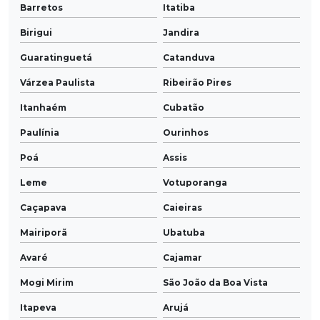
Barretos
Itatiba
Birigui
Jandira
Guaratinguetá
Catanduva
Várzea Paulista
Ribeirão Pires
Itanhaém
Cubatão
Paulínia
Ourinhos
Poá
Assis
Leme
Votuporanga
Caçapava
Caieiras
Mairiporã
Ubatuba
Avaré
Cajamar
Mogi Mirim
São João da Boa Vista
Itapeva
Arujá