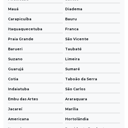
Mauá
Diadema
Carapicuíba
Bauru
Itaquaquecetuba
Franca
Praia Grande
São Vicente
Barueri
Taubaté
Suzano
Limeira
Guarujá
Sumaré
Cotia
Taboão da Serra
Indaiatuba
São Carlos
Embu das Artes
Araraquara
Jacareí
Marília
Americana
Hortolândia