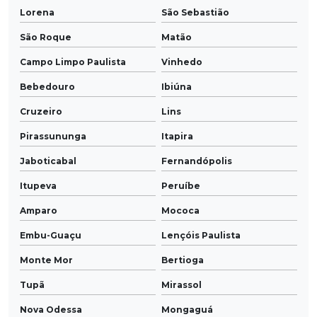
Lorena
São Sebastião
São Roque
Matão
Campo Limpo Paulista
Vinhedo
Bebedouro
Ibiúna
Cruzeiro
Lins
Pirassununga
Itapira
Jaboticabal
Fernandópolis
Itupeva
Peruíbe
Amparo
Mococa
Embu-Guaçu
Lençóis Paulista
Monte Mor
Bertioga
Tupã
Mirassol
Nova Odessa
Mongaguá