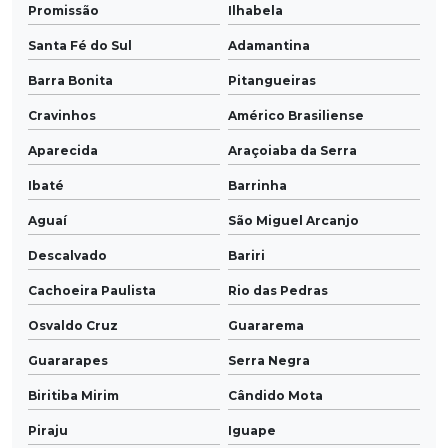
Promissão
Ilhabela
Santa Fé do Sul
Adamantina
Barra Bonita
Pitangueiras
Cravinhos
Américo Brasiliense
Aparecida
Araçoiaba da Serra
Ibaté
Barrinha
Aguaí
São Miguel Arcanjo
Descalvado
Bariri
Cachoeira Paulista
Rio das Pedras
Osvaldo Cruz
Guararema
Guararapes
Serra Negra
Biritiba Mirim
Cândido Mota
Piraju
Iguape