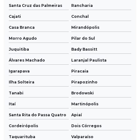
Santa Cruz das Palmeiras
Rancharia
Cajati
Conchal
Casa Branca
Mirandópolis
Morro Agudo
Pilar do Sul
Juquitiba
Bady Bassitt
Álvares Machado
Laranjal Paulista
Igarapava
Piracaia
Ilha Solteira
Pirapozinho
Tanabi
Brodowski
Itaí
Martinópolis
Santa Rita do Passa Quatro
Apiaí
Cordeirópolis
Dois Córregos
Taquarituba
Valparaíso