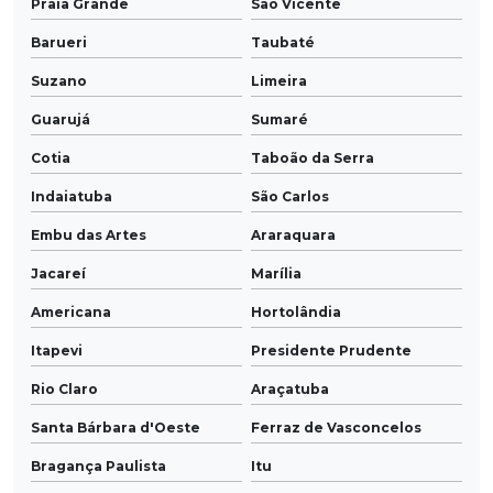
Praia Grande
São Vicente
Barueri
Taubaté
Suzano
Limeira
Guarujá
Sumaré
Cotia
Taboão da Serra
Indaiatuba
São Carlos
Embu das Artes
Araraquara
Jacareí
Marília
Americana
Hortolândia
Itapevi
Presidente Prudente
Rio Claro
Araçatuba
Santa Bárbara d'Oeste
Ferraz de Vasconcelos
Bragança Paulista
Itu