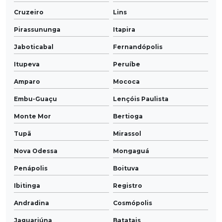
Cruzeiro
Lins
Pirassununga
Itapira
Jaboticabal
Fernandópolis
Itupeva
Peruíbe
Amparo
Mococa
Embu-Guaçu
Lençóis Paulista
Monte Mor
Bertioga
Tupã
Mirassol
Nova Odessa
Mongaguá
Penápolis
Boituva
Ibitinga
Registro
Andradina
Cosmópolis
Jaguariúna
Batatais