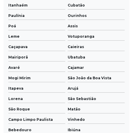
Itanhaém
Cubatão
Paulínia
Ourinhos
Poá
Assis
Leme
Votuporanga
Caçapava
Caieiras
Mairiporã
Ubatuba
Avaré
Cajamar
Mogi Mirim
São João da Boa Vista
Itapeva
Arujá
Lorena
São Sebastião
São Roque
Matão
Campo Limpo Paulista
Vinhedo
Bebedouro
Ibiúna