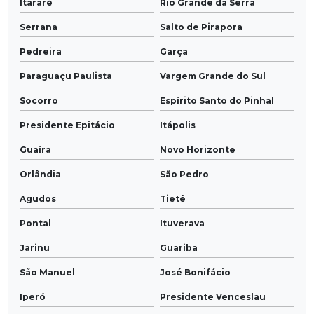
Itararé
Rio Grande da Serra
Serrana
Salto de Pirapora
Pedreira
Garça
Paraguaçu Paulista
Vargem Grande do Sul
Socorro
Espírito Santo do Pinhal
Presidente Epitácio
Itápolis
Guaíra
Novo Horizonte
Orlândia
São Pedro
Agudos
Tietê
Pontal
Ituverava
Jarinu
Guariba
São Manuel
José Bonifácio
Iperó
Presidente Venceslau