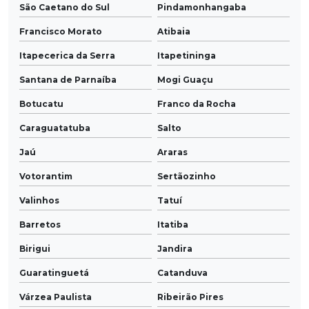
São Caetano do Sul
Pindamonhangaba
Francisco Morato
Atibaia
Itapecerica da Serra
Itapetininga
Santana de Parnaíba
Mogi Guaçu
Botucatu
Franco da Rocha
Caraguatatuba
Salto
Jaú
Araras
Votorantim
Sertãozinho
Valinhos
Tatuí
Barretos
Itatiba
Birigui
Jandira
Guaratinguetá
Catanduva
Várzea Paulista
Ribeirão Pires