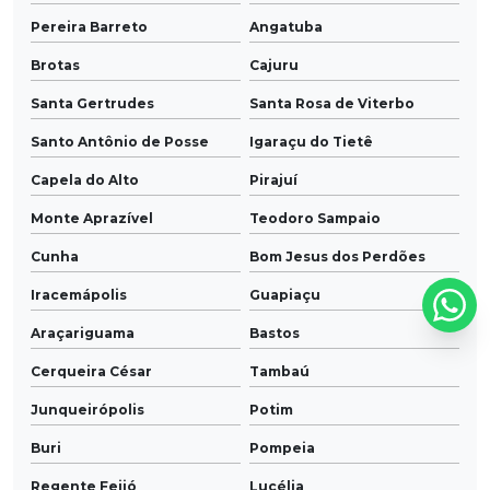
Pereira Barreto
Angatuba
Brotas
Cajuru
Santa Gertrudes
Santa Rosa de Viterbo
Santo Antônio de Posse
Igaraçu do Tietê
Capela do Alto
Pirajuí
Monte Aprazível
Teodoro Sampaio
Cunha
Bom Jesus dos Perdões
Iracemápolis
Guapiaçu
Araçariguama
Bastos
Cerqueira César
Tambaú
Junqueirópolis
Potim
Buri
Pompeia
Regente Feijó
Lucélia