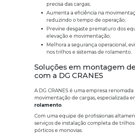
precisa das cargas;
Aumenta a eficiência na movimentação de cargas, otimizando os processos logísticos e
reduzindo o tempo de operação;
Previne desgaste prematuro dos equipamentos, prolongando a vida útil dos sistemas de
elevação e movimentação;
Melhora a segurança operacional, evitando acidentes e prejuízos decorrentes de falhas
nos trilhos e sistemas de rolamento.
Soluções em montagem de 
com a DG CRANES
A DG CRANES é uma empresa renomada n
movimentação de cargas, especializada 
rolamento
.
Com uma equipe de profissionais altament
serviços de instalação completa de trilho
pórticos e monovias.