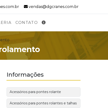
E-mail:
es.com.br
vendas@dgcranes.com.br
LERIA
CONTATO
mento
 rolamento
Informações
Acessórios para pontes rolante
Acessórios para pontes rolantes e talhas