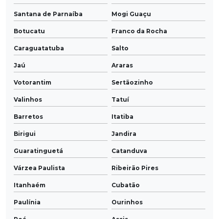
Santana de Parnaíba
Mogi Guaçu
Botucatu
Franco da Rocha
Caraguatatuba
Salto
Jaú
Araras
Votorantim
Sertãozinho
Valinhos
Tatuí
Barretos
Itatiba
Birigui
Jandira
Guaratinguetá
Catanduva
Várzea Paulista
Ribeirão Pires
Itanhaém
Cubatão
Paulínia
Ourinhos