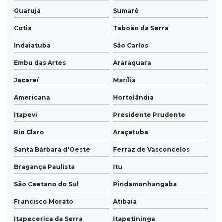
Guarujá
Sumaré
Cotia
Taboão da Serra
Indaiatuba
São Carlos
Embu das Artes
Araraquara
Jacareí
Marília
Americana
Hortolândia
Itapevi
Presidente Prudente
Rio Claro
Araçatuba
Santa Bárbara d'Oeste
Ferraz de Vasconcelos
Bragança Paulista
Itu
São Caetano do Sul
Pindamonhangaba
Francisco Morato
Atibaia
Itapecerica da Serra
Itapetininga