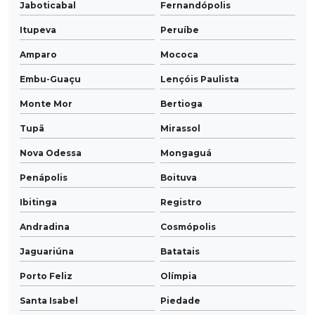
Jaboticabal
Fernandópolis
Itupeva
Peruíbe
Amparo
Mococa
Embu-Guaçu
Lençóis Paulista
Monte Mor
Bertioga
Tupã
Mirassol
Nova Odessa
Mongaguá
Penápolis
Boituva
Ibitinga
Registro
Andradina
Cosmópolis
Jaguariúna
Batatais
Porto Feliz
Olímpia
Santa Isabel
Piedade