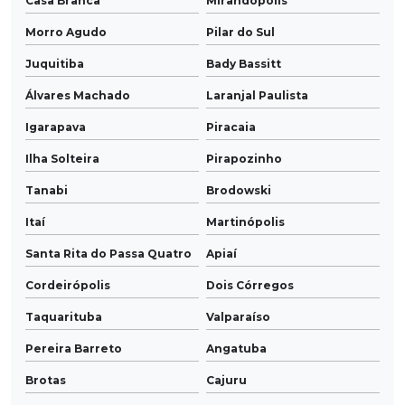
Casa Branca
Mirandópolis
Morro Agudo
Pilar do Sul
Juquitiba
Bady Bassitt
Álvares Machado
Laranjal Paulista
Igarapava
Piracaia
Ilha Solteira
Pirapozinho
Tanabi
Brodowski
Itaí
Martinópolis
Santa Rita do Passa Quatro
Apiaí
Cordeirópolis
Dois Córregos
Taquarituba
Valparaíso
Pereira Barreto
Angatuba
Brotas
Cajuru