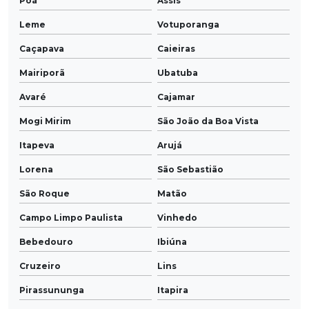
Poá
Assis
Leme
Votuporanga
Caçapava
Caieiras
Mairiporã
Ubatuba
Avaré
Cajamar
Mogi Mirim
São João da Boa Vista
Itapeva
Arujá
Lorena
São Sebastião
São Roque
Matão
Campo Limpo Paulista
Vinhedo
Bebedouro
Ibiúna
Cruzeiro
Lins
Pirassununga
Itapira