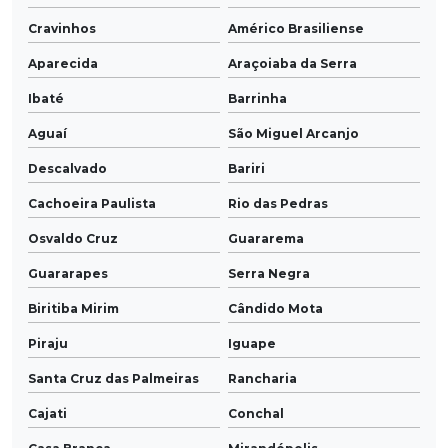
Cravinhos
Américo Brasiliense
Aparecida
Araçoiaba da Serra
Ibaté
Barrinha
Aguaí
São Miguel Arcanjo
Descalvado
Bariri
Cachoeira Paulista
Rio das Pedras
Osvaldo Cruz
Guararema
Guararapes
Serra Negra
Biritiba Mirim
Cândido Mota
Piraju
Iguape
Santa Cruz das Palmeiras
Rancharia
Cajati
Conchal