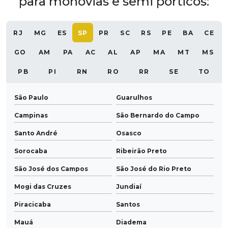
para monovias e semi pórticos:
RJ
MG
ES
SP
PR
SC
RS
PE
BA
CE
GO
AM
PA
AC
AL
AP
MA
MT
MS
PB
PI
RN
RO
RR
SE
TO
São Paulo
Guarulhos
Campinas
São Bernardo do Campo
Santo André
Osasco
Sorocaba
Ribeirão Preto
São José dos Campos
São José do Rio Preto
Mogi das Cruzes
Jundiaí
Piracicaba
Santos
Mauá
Diadema