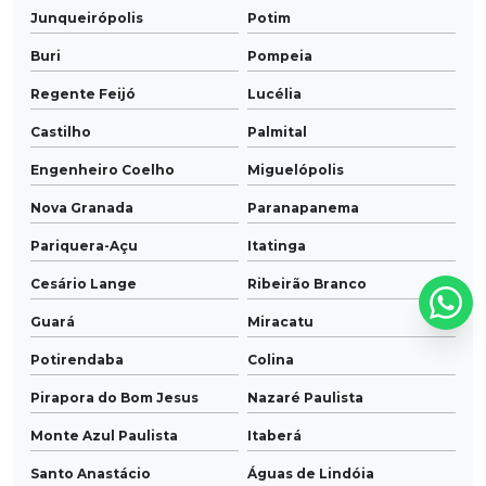
Junqueirópolis
Potim
Buri
Pompeia
Regente Feijó
Lucélia
Castilho
Palmital
Engenheiro Coelho
Miguelópolis
Nova Granada
Paranapanema
Pariquera-Açu
Itatinga
Cesário Lange
Ribeirão Branco
Guará
Miracatu
Potirendaba
Colina
Pirapora do Bom Jesus
Nazaré Paulista
Monte Azul Paulista
Itaberá
Santo Anastácio
Águas de Lindóia