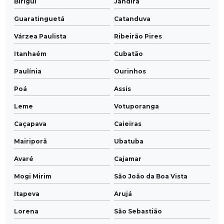
Birigui
Jandira
Guaratinguetá
Catanduva
Várzea Paulista
Ribeirão Pires
Itanhaém
Cubatão
Paulínia
Ourinhos
Poá
Assis
Leme
Votuporanga
Caçapava
Caieiras
Mairiporã
Ubatuba
Avaré
Cajamar
Mogi Mirim
São João da Boa Vista
Itapeva
Arujá
Lorena
São Sebastião