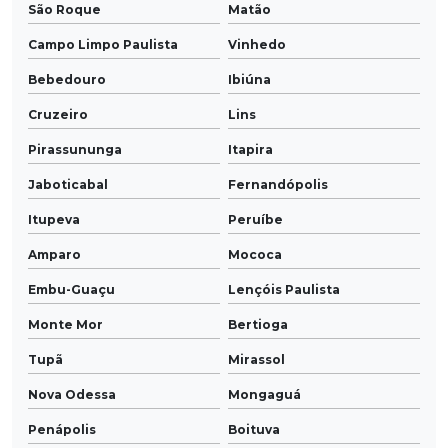
São Roque
Matão
Campo Limpo Paulista
Vinhedo
Bebedouro
Ibiúna
Cruzeiro
Lins
Pirassununga
Itapira
Jaboticabal
Fernandópolis
Itupeva
Peruíbe
Amparo
Mococa
Embu-Guaçu
Lençóis Paulista
Monte Mor
Bertioga
Tupã
Mirassol
Nova Odessa
Mongaguá
Penápolis
Boituva