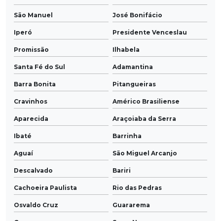
São Manuel
José Bonifácio
Iperó
Presidente Venceslau
Promissão
Ilhabela
Santa Fé do Sul
Adamantina
Barra Bonita
Pitangueiras
Cravinhos
Américo Brasiliense
Aparecida
Araçoiaba da Serra
Ibaté
Barrinha
Aguaí
São Miguel Arcanjo
Descalvado
Bariri
Cachoeira Paulista
Rio das Pedras
Osvaldo Cruz
Guararema