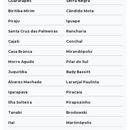
Guararapes
Serra Negra
Biritiba Mirim
Cândido Mota
Piraju
Iguape
Santa Cruz das Palmeiras
Rancharia
Cajati
Conchal
Casa Branca
Mirandópolis
Morro Agudo
Pilar do Sul
Juquitiba
Bady Bassitt
Álvares Machado
Laranjal Paulista
Igarapava
Piracaia
Ilha Solteira
Pirapozinho
Tanabi
Brodowski
Itaí
Martinópolis