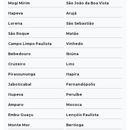
Mogi Mirim
São João da Boa Vista
Itapeva
Arujá
Lorena
São Sebastião
São Roque
Matão
Campo Limpo Paulista
Vinhedo
Bebedouro
Ibiúna
Cruzeiro
Lins
Pirassununga
Itapira
Jaboticabal
Fernandópolis
Itupeva
Peruíbe
Amparo
Mococa
Embu-Guaçu
Lençóis Paulista
Monte Mor
Bertioga