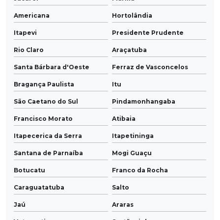
Americana
Hortolândia
Itapevi
Presidente Prudente
Rio Claro
Araçatuba
Santa Bárbara d'Oeste
Ferraz de Vasconcelos
Bragança Paulista
Itu
São Caetano do Sul
Pindamonhangaba
Francisco Morato
Atibaia
Itapecerica da Serra
Itapetininga
Santana de Parnaíba
Mogi Guaçu
Botucatu
Franco da Rocha
Caraguatatuba
Salto
Jaú
Araras