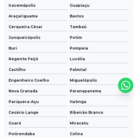
Iracemápolis
Guapiaçu
Araçariguama
Bastos
Cerqueira César
Tambaú
Junqueirópolis
Potim
Buri
Pompeia
Regente Feijó
Lucélia
Castilho
Palmital
Engenheiro Coelho
Miguelópolis
Nova Granada
Paranapanema
Pariquera-Açu
Itatinga
Cesário Lange
Ribeirão Branco
Guará
Miracatu
Potirendaba
Colina