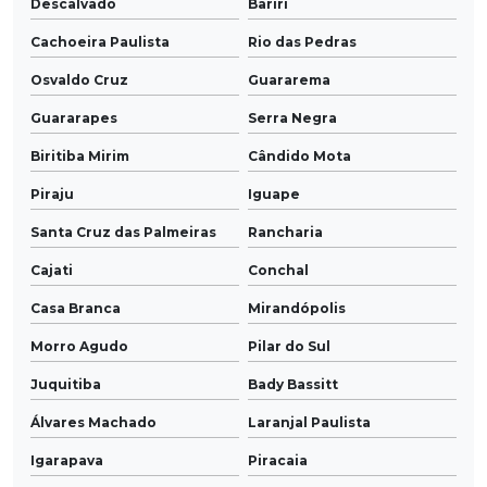
Descalvado
Bariri
Cachoeira Paulista
Rio das Pedras
Osvaldo Cruz
Guararema
Guararapes
Serra Negra
Biritiba Mirim
Cândido Mota
Piraju
Iguape
Santa Cruz das Palmeiras
Rancharia
Cajati
Conchal
Casa Branca
Mirandópolis
Morro Agudo
Pilar do Sul
Juquitiba
Bady Bassitt
Álvares Machado
Laranjal Paulista
Igarapava
Piracaia