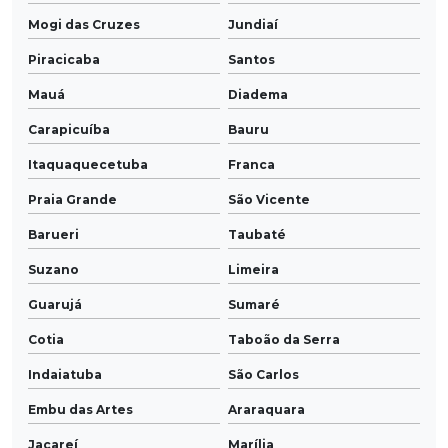
Mogi das Cruzes
Jundiaí
Piracicaba
Santos
Mauá
Diadema
Carapicuíba
Bauru
Itaquaquecetuba
Franca
Praia Grande
São Vicente
Barueri
Taubaté
Suzano
Limeira
Guarujá
Sumaré
Cotia
Taboão da Serra
Indaiatuba
São Carlos
Embu das Artes
Araraquara
Jacareí
Marília