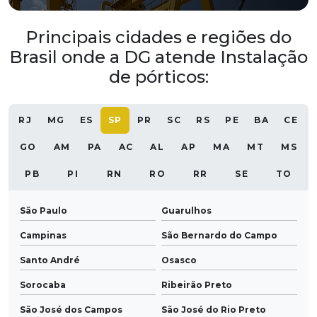
Principais cidades e regiões do
Brasil onde a DG atende Instalação
de pórticos:
RJ
MG
ES
SP
PR
SC
RS
PE
BA
CE
GO
AM
PA
AC
AL
AP
MA
MT
MS
PB
PI
RN
RO
RR
SE
TO
São Paulo
Guarulhos
Campinas
São Bernardo do Campo
Santo André
Osasco
Sorocaba
Ribeirão Preto
São José dos Campos
São José do Rio Preto