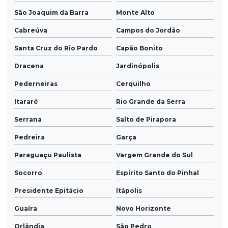
São Joaquim da Barra
Monte Alto
Cabreúva
Campos do Jordão
Santa Cruz do Rio Pardo
Capão Bonito
Dracena
Jardinópolis
Pederneiras
Cerquilho
Itararé
Rio Grande da Serra
Serrana
Salto de Pirapora
Pedreira
Garça
Paraguaçu Paulista
Vargem Grande do Sul
Socorro
Espírito Santo do Pinhal
Presidente Epitácio
Itápolis
Guaíra
Novo Horizonte
Orlândia
São Pedro