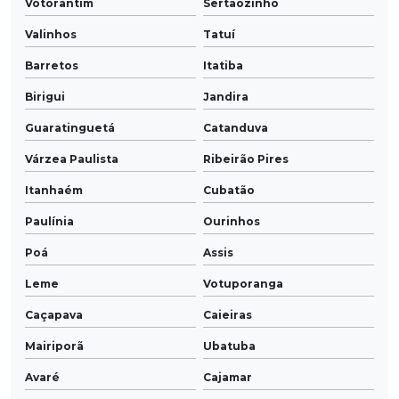
Votorantim
Sertãozinho
Valinhos
Tatuí
Barretos
Itatiba
Birigui
Jandira
Guaratinguetá
Catanduva
Várzea Paulista
Ribeirão Pires
Itanhaém
Cubatão
Paulínia
Ourinhos
Poá
Assis
Leme
Votuporanga
Caçapava
Caieiras
Mairiporã
Ubatuba
Avaré
Cajamar